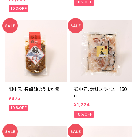
10%OFF
10%OFF
御中元：長崎鯨のうまか煮
御中元：塩鯨スライス 150
g
¥875
¥1,224
10%OFF
10%OFF