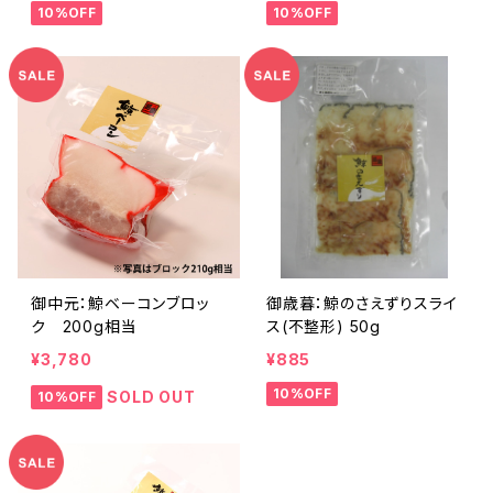
10%OFF
10%OFF
御中元：鯨ベーコンブロッ
御歳暮：鯨のさえずりスライ
ク 200g相当
ス(不整形) 50g
¥3,780
¥885
10%OFF
SOLD OUT
10%OFF