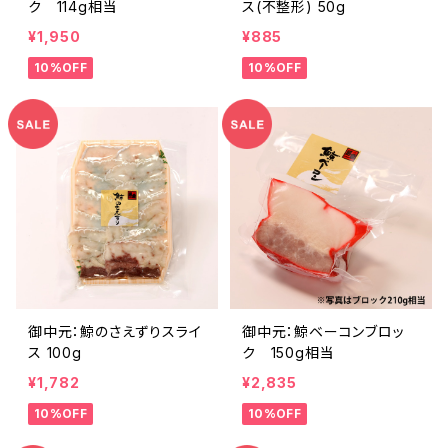
ク 114g相当
ス(不整形) 50g
¥1,950
¥885
10%OFF
10%OFF
御中元：鯨のさえずりスライ
御中元：鯨ベーコンブロッ
ス 100g
ク 150g相当
¥1,782
¥2,835
10%OFF
10%OFF